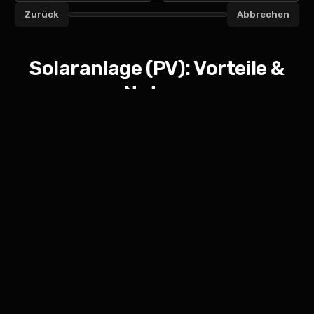
Zurück
Abbrechen
Fortschritt Angebot anfragen
Solaranlage (PV): Vorteile &
Nutzen
Eigenen Solarstrom nutzen
Mehr Unabhängigkeit vom Netz: direkte
Nutzung am Tag und in Kombi mit Speicher
am Abend.
Stromkosten langfristig senken
Geringerer Netzbezug, planbare