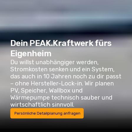
Dein PEAK.Kraftwerk fürs
Eigenheim
Du willst unabhängiger werden,
Stromkosten senken und ein System,
das auch in 10 Jahren noch zu dir passt
– ohne Hersteller-Lock-in. Wir planen
PV, Speicher, Wallbox und
Wärmepumpe technisch sauber und
wirtschaftlich sinnvoll.
Persönliche Detailplanung anfragen