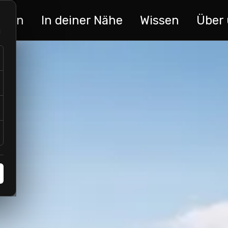
ngen
In deiner Nähe
Wissen
Über
u