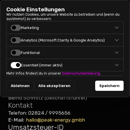
Cookie Einstellungen
Wir nutzen Cookies, um unsere Website zu betreiben und (wenn du
zustimmst) zu verbessern.
Marketing
Impressum
Marketing-Cookies werden genutzt, um dir passende
Analytics (Microsoft Clarity & Google Analytics)
Angaben gemäß § 5 TMG
Angebote und Werbung auszuspielen. Diese Technologien
helfen uns, Kampagnen zu messen und zu optimieren (z. B.
PEAK.Energy GmbH
Analytics hilft uns zu verstehen, wie Besucher die Seite nutzen,
Google Ads).
Funktional
wo sie hängen bleiben und welche Inhalte funktionieren. Wir
Kastellstraße 11-13
nutzen dafür
Microsoft Clarity
(Heatmaps & Session-
47546 Kalkar
Funktionale Cookies merken sich z. B. Sprache oder
Insights) und
Google Analytics
(anonymisierte Statistiken).
Essentiell (immer aktiv)
Einstellungen für mehr Komfort.
Deutschland
Mehr Infos findest du in unserer
Datenschutzerklärung
.
Essentielle Cookies sind technisch notwendig (Sicherheit,
Handelsregister: HRB 19675
Grundfunktionen).
Registergericht: Amtsgericht Kleve
Ablehnen
Alle akzeptieren
Speichern
Vertreten durch:
Bernd Schmitz (Geschäftsführer)
Kontakt
Telefon: 02824 / 9995656
E-Mail:
hallo@peak-energy.gmbh
Umsatzsteuer-ID