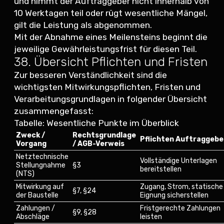
und nimmt der Auftraggeber nicht innerhalb von
10 Werktagen teil oder rügt wesentliche Mängel,
gilt die Leistung als abgenommen.
Mit der Abnahme eines Meilensteins beginnt die
jeweilige Gewährleistungsfrist für diesen Teil.
38. Übersicht Pflichten und Fristen
Zur besseren Verständlichkeit sind die
wichtigsten Mitwirkungspflichten, Fristen und
Verarbeitungsgrundlagen in folgender Übersicht
zusammengefasst:
Tabelle: Wesentliche Punkte im Überblick
Zweck /
Rechtsgrundlage
Pflichten Auftraggebe
Vorgang
/ AGB-Verweis
Netztechnische
Vollständige Unterlagen
Stellungnahme
§3
bereitstellen
(NTS)
Mitwirkung auf
Zugang, Strom, statische
§7, §24
der Baustelle
Eignung sicherstellen
Zahlungen /
Fristgerechte Zahlungen
§9, §28
Abschläge
leisten