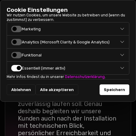
Cookie Einstellungen
Wir nutzen Cookies, um unsere Website zu betreiben und (wenn du
zustimmst) zu verbessern.
Marketing
Marketing-Cookies werden genutzt, um dir passende
PEAK.SERVICE
Analytics (Microsoft Clarity & Google Analytics)
Angebote und Werbung auszuspielen. Diese Technologien
Service & Wartung
helfen uns, Kampagnen zu messen und zu optimieren (z. B.
Analytics hilft uns zu verstehen, wie Besucher die Seite nutzen,
Google Ads).
Funktional
für Solaranlagen am
wo sie hängen bleiben und welche Inhalte funktionieren. Wir
nutzen dafür
Microsoft Clarity
(Heatmaps & Session-
Funktionale Cookies merken sich z. B. Sprache oder
Insights) und
Google Analytics
(anonymisierte Statistiken).
Essentiell (immer aktiv)
Niederrhein
Einstellungen für mehr Komfort.
Mehr Infos findest du in unserer
Datenschutzerklärung
.
Essentielle Cookies sind technisch notwendig (Sicherheit,
Eine Solaranlage ist keine
Grundfunktionen).
einmalige Übergabe, sondern ein
Ablehnen
Alle akzeptieren
Speichern
System, das über viele Jahre
zuverlässig laufen soll. Genau
deshalb begleiten wir unsere
Kunden auch nach der Installation
mit technischem Blick,
persönlicher Erreichbarkeit und