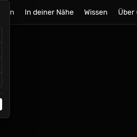
ngen
In deiner Nähe
Wissen
Über
u